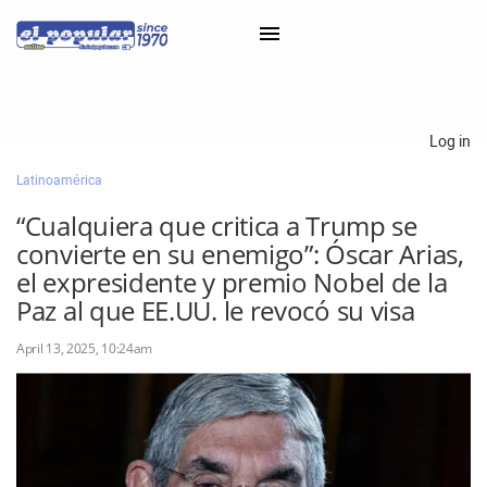
×
Log in
Latinoamérica
Classifieds
“Cualquiera que critica a Trump se
Categorías
convierte en su enemigo”: Óscar Arias,
Iniciar sesión con Clascal
el expresidente y premio Nobel de la
Paz al que EE.UU. le revocó su visa
April 13, 2025, 10:24am
×