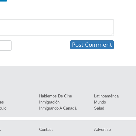
s
Hablemos De Cine
Latinoamérica
es
Inmigración
Mundo
culo
Inmigrando A Canadá
Salud
s
Contact
Advertise