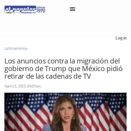
×
Log in
Latinoamérica
Classifieds
Los anuncios contra la migración del
Categorías
gobierno de Trump que México pidió
Iniciar sesión con Clascal
retirar de las cadenas de TV
April 23, 2025, 09:07am
×