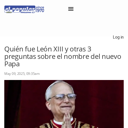
×
Log in
Quién fue León XIII y otras 3
Classifieds
preguntas sobre el nombre del nuevo
Categorías
Papa
Iniciar sesión con Clascal
May 09, 2025, 09:35am
×