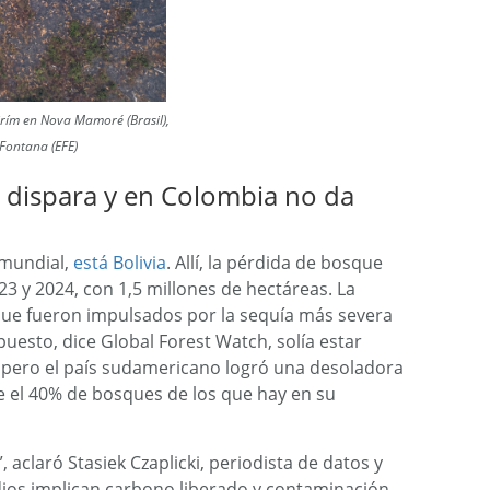
rím en Nova Mamoré (Brasil),
 Fontana (EFE)
se dispara y en Colombia no da
a mundial,
está Bolivia
. Allí, la pérdida de bosque
3 y 2024, con 1,5 millones de hectáreas. La
ue fueron impulsados por la sequía más severa
uesto, dice Global Forest Watch, solía estar
 pero el país sudamericano logró una desoladora
e el 40% de bosques de los que hay en su
aclaró Stasiek Czaplicki, periodista de datos y
ios implican carbono liberado y contaminación