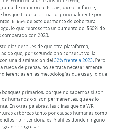
 del World Resources Institute (WRI),
grama de monitoreo. El país, dice el informe,
e bosque tropical primario, principalmente por
entes. El 66% de este desmonte de cobertura
fuego, lo que representa un aumento del 560% de
os comparado con 2023.
usto días después de que otra plataforma,
ias de que, por segundo año consecutivo, la
 con una disminución del
32% frente a 2023.
Pero
 rueda de prensa, no se trata necesariamente
 diferencias en las metodologías que usa y lo que
 bosques primarios, porque no sabemos si son
los humanos o si son permanentes, que es lo
ta. En otras palabras, las cifras que da WRI
berturas arbóreas tanto por causas humanas como
cendios no intencionales. Y ahí es donde ninguno
 logrado progresar.