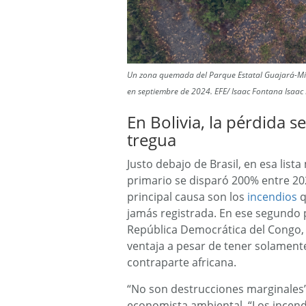
Un zona quemada del Parque Estatal Guajará-Mi
en septiembre de 2024. EFE/ Isaac Fontana Isaac
En Bolivia, la pérdida 
tregua
Justo debajo de Brasil, en esa list
primario se disparó 200% entre 202
principal causa son los
incendios
q
jamás registrada. En ese segundo p
República Democrática del Congo,
ventaja a pesar de tener solament
contraparte africana.
“No son destrucciones marginales”, 
economista ambiental. “Los incend