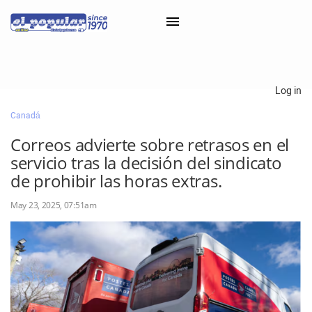
×
Log in
Canadá
Classifieds
Correos advierte sobre retrasos en el
Categorías
servicio tras la decisión del sindicato
Iniciar sesión con Clascal
de prohibir las horas extras.
May 23, 2025, 07:51am
×