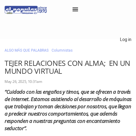
×
Log in
ALGO MÁS QUE PALABRAS
Columnistas
Classifieds
TEJER RELACIONES CON ALMA; EN UN
Categorías
MUNDO VIRTUAL
Iniciar sesión con Clascal
May 26, 2025, 10:31am
“Cuidado con las engaños y timos, que se ofrecen a través
de Internet. Estamos asistiendo al desarrollo de máquinas
×
que trabajan y toman decisiones por nosotros, que llegan
a predecir nuestros comportamientos, que además
responden a nuestras preguntas con encantamiento
seductor”.