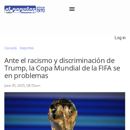
×
Log in
Canadá
Deportes
Classifieds
Ante el racismo y discriminación de
Categorías
Trump, la Copa Mundial de la FIFA se
Iniciar sesión con Clascal
en problemas
June 05, 2025, 08:55am
×