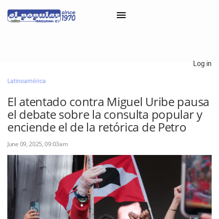
×
Log in
Latinoamérica
Classifieds
El atentado contra Miguel Uribe pausa
Categorías
el debate sobre la consulta popular y
Iniciar sesión con Clascal
enciende el de la retórica de Petro
June 09, 2025, 09:03am
×