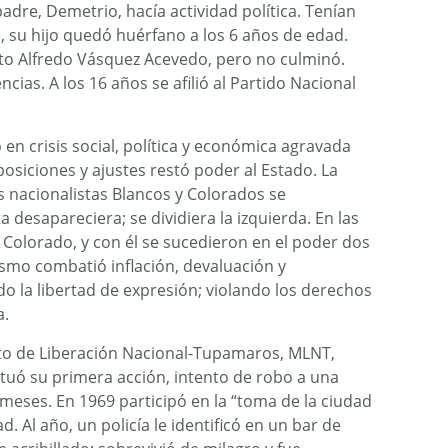
padre, Demetrio, hacía actividad política. Tenían
, su hijo quedó huérfano a los 6 años de edad.
ituto Alfredo Vásquez Acevedo, pero no culminó.
cias. A los 16 años se afilió al Partido Nacional
ó en crisis social, política y económica agravada
posiciones y ajustes restó poder al Estado. La
os nacionalistas Blancos y Colorados se
desapareciera; se dividiera la izquierda. En las
 Colorado, y con él se sucedieron en el poder dos
rismo combatió inflación, devaluación y
o la libertad de expresión; violando los derechos
a.
to de Liberación Nacional-Tupamaros, MLNT,
ectuó su primera acción, intento de robo a una
meses. En 1969 participó en la “toma de la ciudad
. Al año, un policía le identificó en un bar de