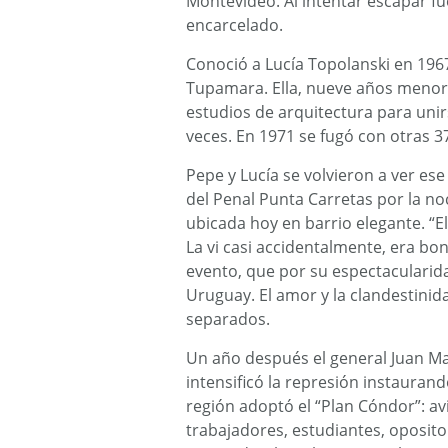
Montevideo. Al intentar escapar fue
encarcelado.
Conoció a Lucía Topolanski en 196
Tupamara. Ella, nueve años meno
estudios de arquitectura para uni
veces. En 1971 se fugó con otras 3
Pepe y Lucía se volvieron a ver e
del Penal Punta Carretas por la no
ubicada hoy en barrio elegante. “E
La vi casi accidentalmente, era boni
evento, que por su espectacularid
Uruguay. El amor y la clandestinid
separados.
Un año después el general Juan Ma
intensificó la represión instaurand
región adoptó el “Plan Cóndor”: av
trabajadores, estudiantes, oposit