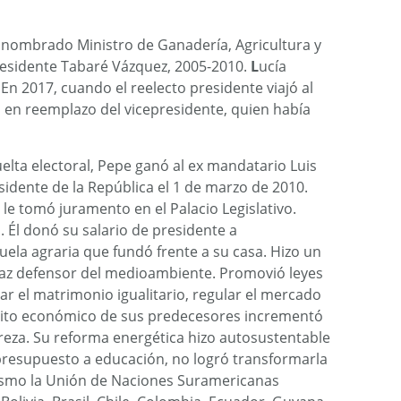
 nombrado Ministro de Ganadería, Agricultura y
esidente Tabaré Vázquez, 2005-2010.
L
ucía
En 2017, cuando el reelecto presidente viajó al
ia en reemplazo del vicepresidente, quien había
lta electoral, Pepe ganó al ex mandatario Luis
idente de la República el 1 de marzo de 2010.
e tomó juramento en el Palacio Legislativo.
 Él donó su salario de presidente a
uela agraria que fundó frente a su casa. Hizo un
naz defensor del medioambiente. Promovió leyes
zar el matrimonio igualitario, regular el mercado
éxito económico de sus predecesores incrementó
obreza. Su reforma energética hizo autosustentable
presupuesto a educación, no logró transformarla
asmo la Unión de Naciones Suramericanas