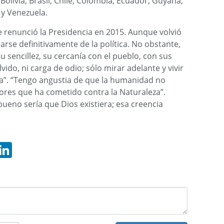
olivia, Brasil, Chile, Colombia, Ecuador, Guyana,
y Venezuela.
e renunció la Presidencia en 2015. Aunque volvió
irarse definitivamente de la política. No obstante,
sencillez, su cercanía con el pueblo, con sus
lvido, ni carga de odio; sólo mirar adelante y vivir
da”. “Tengo angustia de que la humanidad no
res que ha cometido contra la Naturaleza”.
ueno sería que Dios existiera; esa creencia
hatsApp
LinkedIn