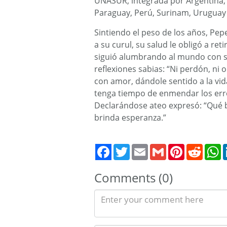
UNASUR, integrada por Argentina, B
Paraguay, Perú, Surinam, Uruguay 
Sintiendo el peso de los años, Pep
a su curul, su salud le obligó a ret
siguió alumbrando al mundo con su 
reflexiones sabias: “Ni perdón, ni o
con amor, dándole sentido a la vi
tenga tiempo de enmendar los erro
Declarándose ateo expresó: “Qué b
brinda esperanza.”
Twitter
Email
Gmail
Pinterest
Reddit
W
Comments (0)