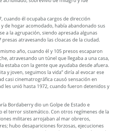
 acribillado; sobrevivió de milagro y fue
7, cuando él ocupaba cargos de dirección
r y de hogar acomodado, había abandonado sus
rse a la agrupación, siendo apresada algunas
7 presas atravesando las cloacas de la ciudad.
se mismo año, cuando él y 105 presos escaparon
che, atravesando un túnel que llegaba a una casa,
lla estaba con la gente que ayudaba desde afuera.
ta y joven, seguimos la vida” diría al evocar ese
ad casi cinematrográfica causó sensación en
ad les unió hasta 1972, cuando fueron detenidos y
ría Bordaberry dio un Golpe de Estado e
o el terror sistemático. Con otros regímenes de la
iones militares arrojaban al mar obreros,
ores; hubo desapariciones forzosas, ejecuciones