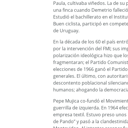
Paula, cultivaba viñedos. La de su 
una finca cuando Demetrio falleció
Estudió el bachillerato en el Inst
Buen ciclista, participó en competen
de Uruguay.
En la década de los 60 el país entr
por la intervención del FMI; sus im
polarización ideológica hizo que l
fragmentaran; el Partido Comunista 
elecciones de 1966 ganó el Partido
generales. El último, con autorita
descontento poblacional silenciand
humanos; ahogando la democraci
Pepe Mujica co-fundó el Movimien
guerrilla de izquierda. En 1964 ef
empresa textil. Estuvo preso unos 
de Pando” y pasó a la clandestinidad