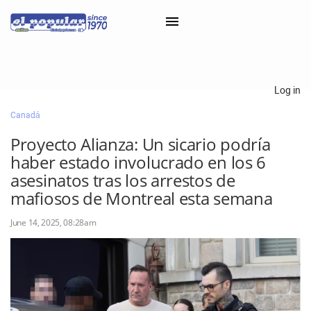
×
Log in
Canadá
Classifieds
Proyecto Alianza: Un sicario podría
Categorías
haber estado involucrado en los 6
Iniciar sesión con Clascal
asesinatos tras los arrestos de
mafiosos de Montreal esta semana
June 14, 2025, 08:28am
×