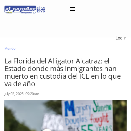
×
Log in
Mundo
Classifieds
La Florida del Alligator Alcatraz: el
Categorías
Estado donde más inmigrantes han
Iniciar sesión con Clascal
muerto en custodia del ICE en lo que
va de año
July 02, 2025, 09:20am
×