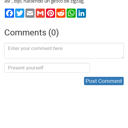
así”, dijo, haciendo un gesto de zigzag.
Twitter
Email
Gmail
Pinterest
Reddit
WhatsApp
LinkedIn
Comments (0)