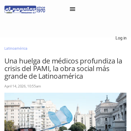
×
Log in
Latinoamérica
Classifieds
Una huelga de médicos profundiza la
Categorías
crisis del PAMI, la obra social más
Iniciar sesión con Clascal
grande de Latinoamérica
April 14, 2026, 10:55am
×