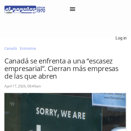
×
Log in
Canadá
Economia
Classifieds
Canadá se enfrenta a una “escasez
Categorías
empresarial”. Cierran más empresas
Iniciar sesión con Clascal
de las que abren
April 17, 2026, 08:49am
×