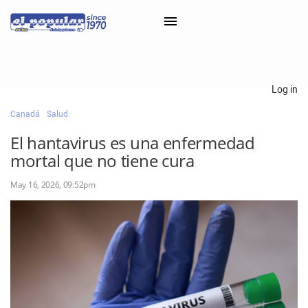
×
Log in
Canadá
Salud
Classifieds
El hantavirus es una enfermedad
Categorías
mortal que no tiene cura
Iniciar sesión con Clascal
May 16, 2026, 09:52pm
×