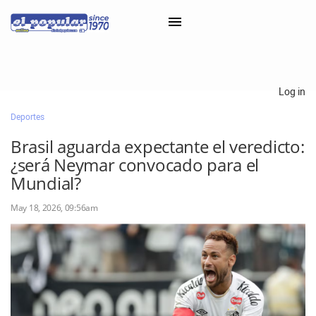
×
Log in
Deportes
Classifieds
Brasil aguarda expectante el veredicto:
Categorías
¿será Neymar convocado para el
Iniciar sesión con Clascal
Mundial?
May 18, 2026, 09:56am
×