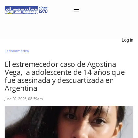
×
Log in
Latinoamérica
Classifieds
El estremecedor caso de Agostina
Categorías
Vega, la adolescente de 14 años que
Iniciar sesión con Clascal
fue asesinada y descuartizada en
Argentina
June 02, 2026, 08:59am
×