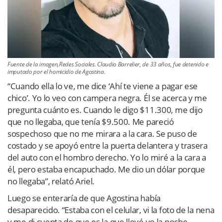
Fuente de la imagen,Redes Sociales. Claudio Barrelier, de 33 años, fue detenido e
imputado por el homicidio de Agostina.
“Cuando ella lo ve, me dice ‘Ahí te viene a pagar ese
chico’. Yo lo veo con campera negra. Él se acerca y me
pregunta cuánto es. Cuando le digo $11.300, me dijo
que no llegaba, que tenía $9.500. Me pareció
sospechoso que no me mirara a la cara. Se puso de
costado y se apoyó entre la puerta delantera y trasera
del auto con el hombro derecho. Yo lo miré a la cara a
él, pero estaba encapuchado. Me dio un dólar porque
no llegaba”, relató Ariel.
Luego se enteraría de que Agostina había
desaparecido. “Estaba con el celular, vi la foto de la nena
y me di cuenta de que es la que llevé yo la noche