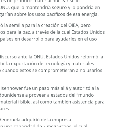
ces de producir material nuclear se lo
 ONU, que lo mantendría seguro y lo pondría en
arían sobre los usos pacíficos de esa energía.
la semilla para la creación del OIEA, pero
mos para la paz, a través de la cual Estados Unidos
 países en desarrollo para ayudarles en el uso
iscurso ante la ONU, Estados Unidos reformó la
ir la exportación de tecnología y materiales
 y cuando estos se comprometieran a no usarlos
isenhower fue un paso más allá y autorizó a la
dounidense a proveer a estados del “mundo
material fisible, así como también asistencia para
ares.
Venezuela adquirió de la empresa
n una capacidad de 3 megavatios, el cual,