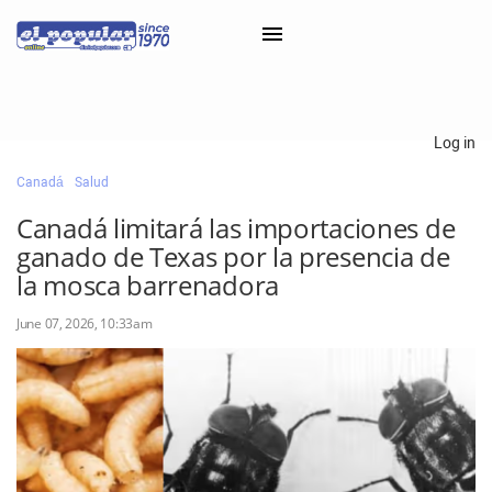
×
Log in
Canadá
Salud
Classifieds
Canadá limitará las importaciones de
Categorías
ganado de Texas por la presencia de
Iniciar sesión con Clascal
la mosca barrenadora
June 07, 2026, 10:33am
×