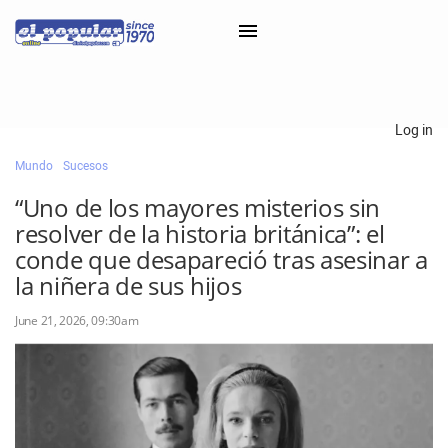
×
Log in
Mundo
Sucesos
Classifieds
“Uno de los mayores misterios sin
Categorías
resolver de la historia británica”: el
Iniciar sesión con Clascal
conde que desapareció tras asesinar a
la niñera de sus hijos
June 21, 2026, 09:30am
×