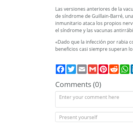
Las versiones anteriores de la va
de síndrome de Guillain-Barré, un
inmunitario ataca los propios nerv
el síndrome y las vacunas antirráb
«Dado que la infección por rabia c
beneficios casi siempre superan l
Twitter
Email
Gmail
Pinterest
Reddit
W
Comments (0)