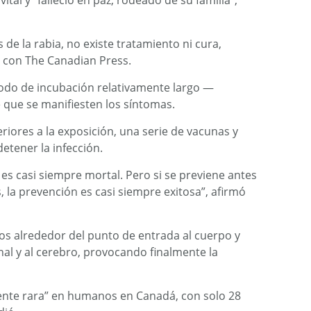
vital y “falleció en paz, rodeado de su familia”,
de la rabia, no existe tratamiento ni cura,
 con The Canadian Press.
íodo de incubación relativamente largo —
ue se manifiesten los síntomas.
teriores a la exposición, una serie de vacunas y
etener la infección.
, es casi siempre mortal. Pero si se previene antes
, la prevención es casi siempre exitosa”, afirmó
rvios alrededor del punto de entrada al cuerpo y
nal y al cerebro, provocando finalmente la
ente rara” en humanos en Canadá, con solo 28