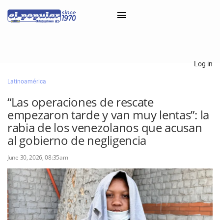
×
Log in
Latinoamérica
Classifieds
“Las operaciones de rescate
Categorías
empezaron tarde y van muy lentas”: la
Iniciar sesión con Clascal
rabia de los venezolanos que acusan
al gobierno de negligencia
June 30, 2026, 08:35am
×