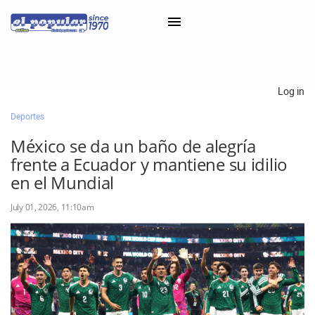
×
Log in
Deportes
Classifieds
México se da un baño de alegría
Categorías
frente a Ecuador y mantiene su idilio
Iniciar sesión con Clascal
en el Mundial
July 01, 2026, 11:10am
×