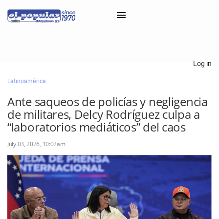
×
Log in
Latinoamérica
Classifieds
Ante saqueos de policías y negligencia
Categorías
de militares, Delcy Rodríguez culpa a
Iniciar sesión con Clascal
“laboratorios mediáticos” del caos
July 03, 2026, 10:02am
×