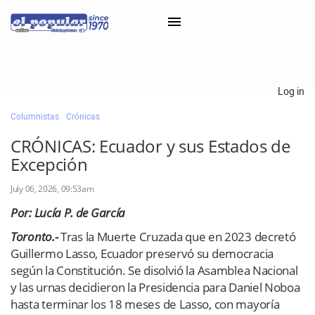
×
Log in
Columnistas
Crónicas
Classifieds
CRÓNICAS: Ecuador y sus Estados de
Categorías
Excepción
Iniciar sesión con Clascal
July 06, 2026, 09:53am
Por: Lucía P. de García
×
Toronto.-
Tras la Muerte Cruzada que en 2023 decretó
Guillermo Lasso, Ecuador preservó su democracia
según la Constitución. Se disolvió la Asamblea Nacional
y las urnas decidieron la Presidencia para Daniel Noboa
hasta terminar los 18 meses de Lasso, con mayoría