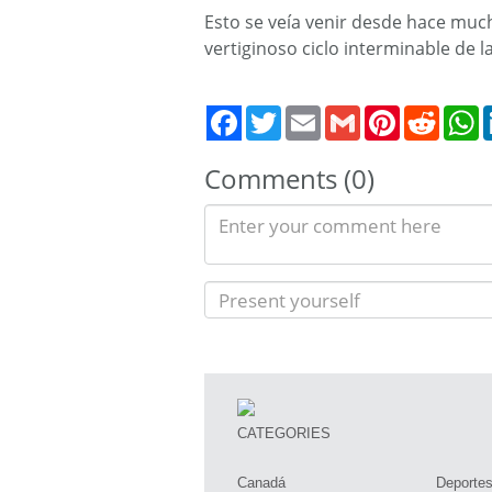
Esto se veía venir desde hace muc
vertiginoso ciclo interminable de la 
Twitter
Email
Gmail
Pinterest
Reddit
W
Comments (0)
CATEGORIES
Canadá
Deporte