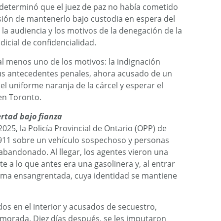
 determinó que el juez de paz no había cometido
cisión de mantenerlo bajo custodia en espera del
 la audiencia y los motivos de la denegación de la
dicial de confidencialidad.
 al menos uno de los motivos: la indignación
 sus antecedentes penales, ahora acusado de un
el uniforme naranja de la cárcel y esperar el
en Toronto.
rtad bajo fianza
025, la Policía Provincial de Ontario (OPP) de
l 911 sobre un vehículo sospechoso y personas
abandonado. Al llegar, los agentes vieron una
e a lo que antes era una gasolinera y, al entrar
íctima ensangrentada, cuya identidad se mantiene
os en el interior y acusados ​​de secuestro,
 morada. Diez días después, se les imputaron