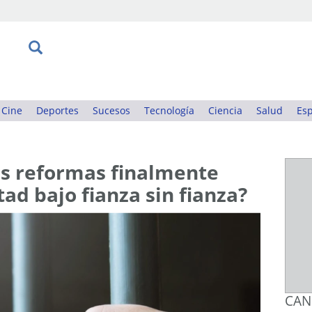
Cine
Deportes
Sucesos
Tecnología
Ciencia
Salud
Esp
as reformas finalmente
rtad bajo fianza sin fianza?
CAN