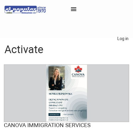
×
Log in
Activate
Classifieds
Categorías
Iniciar sesión con Clascal
×
CANOVA IMMIGRATION SERVICES