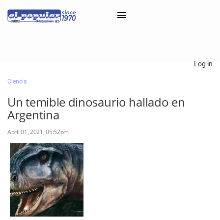
×
Log in
Ciencia
Classifieds
Un temible dinosaurio hallado en
Categorías
Argentina
Iniciar sesión con Clascal
April 01, 2021, 05:52pm
×