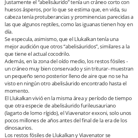
Justamente el “abelisáurido” tenía un cráneo corto con
huesos ásperos, por lo que se estima que, en vida, su
cabeza tenía protuberancias y prominencias parecidas a
las que algunos reptiles, como las iguanas tienen hoy en
día.
Se especula, asimismo, que el Llukalkan tenía una
mejor audición que otros “abelisáuridos”, similares a la
que tiene el actual cocodrilo.
Además, en la zona del oído medio, los restos fósiles -
un cráneo muy bien conservado y sin triturar- muestran
un pequeño seno posterior lleno de aire que no se ha
visto en ningún otro abelisáurido encontrado hasta el
momento.
El Llukalkan vivió en la misma área y período de tiempo
que otra especie de abelisáurido furileusauriano
(lagarto de lomo rígido), el Viavenator exxoni, solo unos
pocos millones de años antes del final de la era de los
dinosaurios.
Los restos fósiles de Llukalkan y Viavenator se